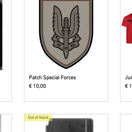
Snel overzicht
Patch Special Forces
Jun
Prijs
Pri
€ 10,00
€ 
Out of Stock