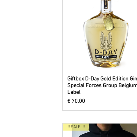
Snel overzicht
Giftbox D-Day Gold Edition Gin
Special Forces Group Belgiu
Label
Prijs
€ 70,00
!!! SALE !!!