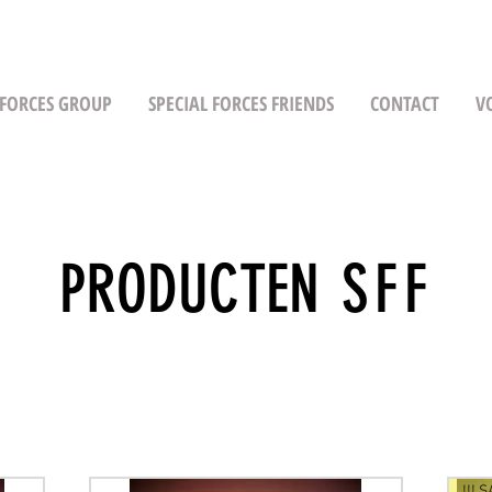
 FORCES GROUP
SPECIAL FORCES FRIENDS
CONTACT
V
PRODUCTEN
SFF
!!! S