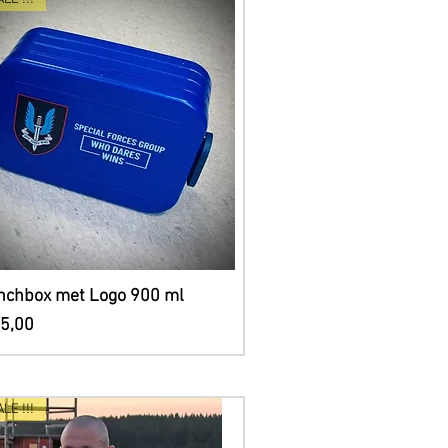
Snel overzicht
nchbox met Logo 900 ml
js
15,00
ALE !!!