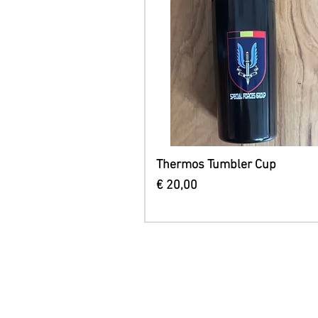
Snel overzicht
Thermos Tumbler Cup
Prijs
€ 20,00