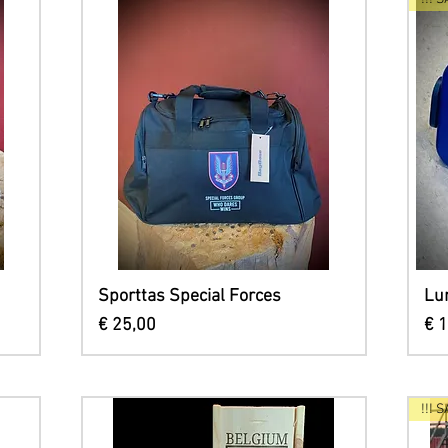
Snel overzicht
Sporttas Special Forces
Lu
Prijs
Pri
€ 25,00
€ 
!!! S