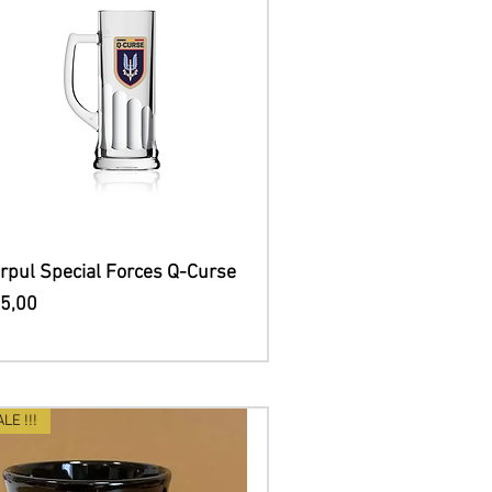
Snel overzicht
rpul Special Forces Q-Curse
js
45,00
ALE !!!