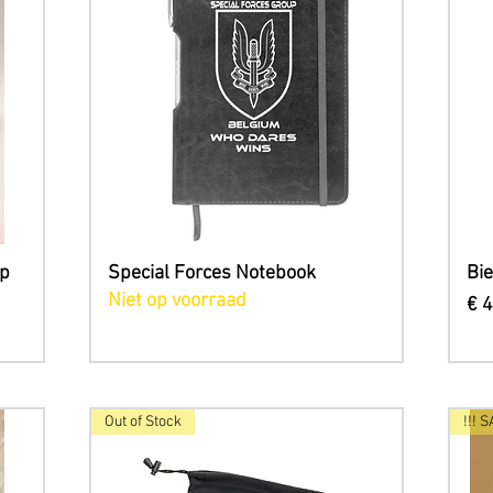
Snel overzicht
up
Special Forces Notebook
Bie
Niet op voorraad
Pri
€ 
Out of Stock
!!! S