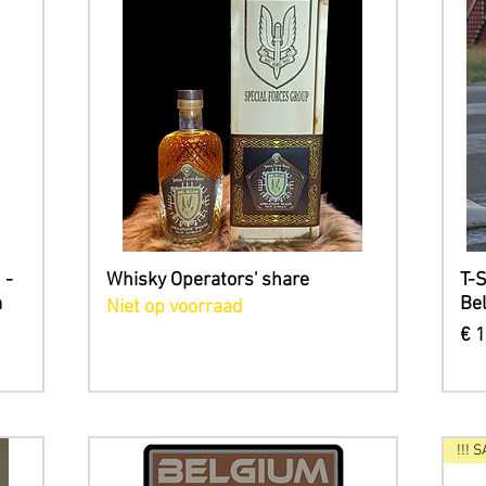
Snel overzicht
 -
Whisky Operators' share
T-S
m
Be
Niet op voorraad
Pri
€ 
!!! S