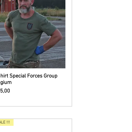
Snel overzicht
hirt Special Forces Group
lgium
js
15,00
ALE !!!