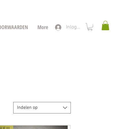
OORWAARDEN
More
Inloggen
Indelen op
ALE !!!