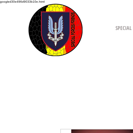
googled30e496d9033b10e.html
SHOP
SPECIAL