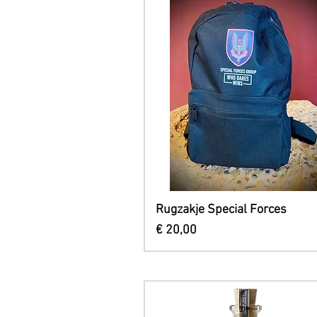
Snel overzicht
Rugzakje Special Forces
Prijs
€ 20,00