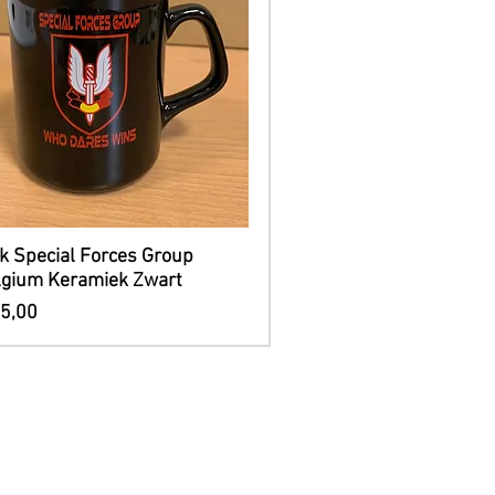
Snel overzicht
k Special Forces Group
lgium Keramiek Zwart
js
15,00