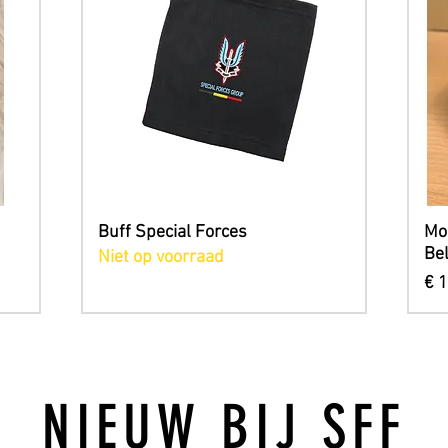
Snel overzicht
Buff Special Forces
Mo
Be
Niet op voorraad
Pri
€ 
NIEUW BIJ SFF