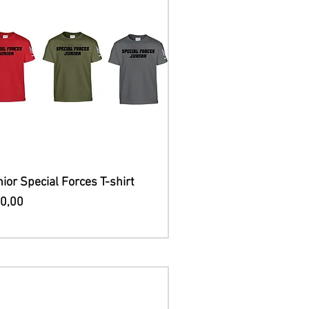
Snel overzicht
ior Special Forces T-shirt
js
10,00