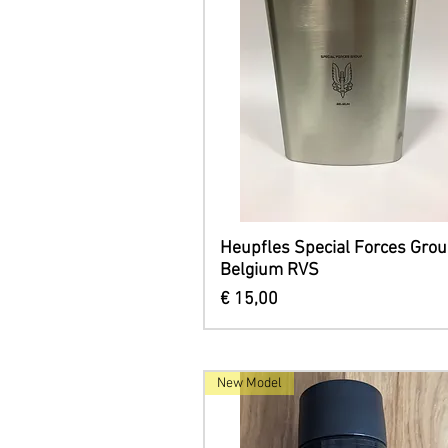
Snel overzicht
Heupfles Special Forces Gro
Belgium RVS
Prijs
€ 15,00
New Model