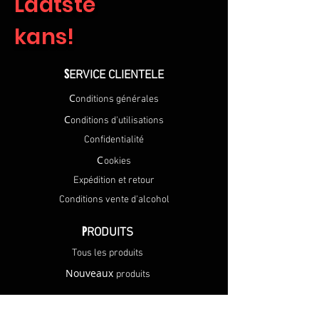
Laatste
kans!
S
ERVICE CLIENTELE
C
onditions générales
C
onditions d'utilisations
Confidentialité
C
ookies
Expédition et retour
Conditions vente d'alcohol
P
RODUITS
Tous les produits
Nouveaux
produits
M
ON COMPTE