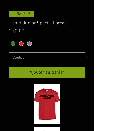
!!! SALE !!!
T-shirt Junior Special Forces
Prix
10,00 €
Ajouter au panier