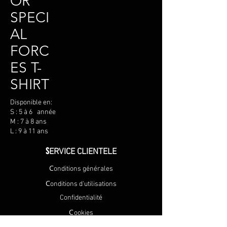
OR
SPECI
AL
FORC
ES T-
SHIRT
Disponible en:
S : 5 à 6 année
M : 7 à 8 ans
L : 9 à 11 ans
S
ERVICE CLIENTELE
C
onditions générales
C
onditions d'utilisations
Confidentialité
C
ookies
Expédition et retour