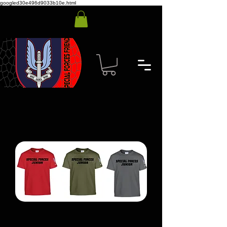
googled30e496d9033b10e.html