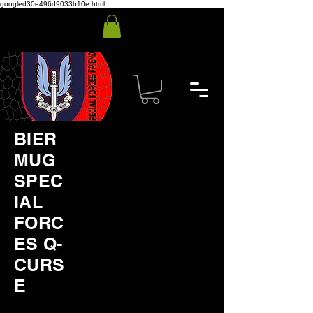
googled30e496d9033b10e.html
BIER
MUG
SPEC
IAL
FORC
ES Q-
CURS
E