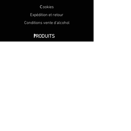
C
ookies
Expédition et retour
Conditions vente d'alcohol
P
RODUITS
Tous les produits
Nouveaux
produits
M
ON COMPTE
S'inscrire
Mes commandes
SPECIAL FORCES FRIENDS ASBL
(SFF)
Hertogstraat 184, 3001 Louvain
BE0679.830.735
+32 477755143