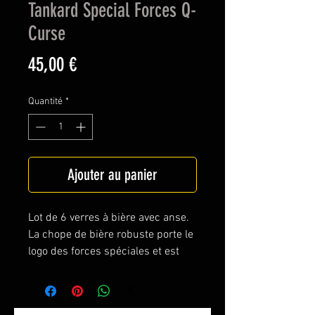
Tankard Special Forces Q-
Curse
Prix
45,00 €
Quantité
*
Ajouter au panier
Lot de 6 verres à bière avec anse.
La chope de bière robuste porte le
logo des forces spéciales et est
conçue pour la bière SF Q-Curse.
Q-curse est le jeu de mots
phonétique lié à la sélection des