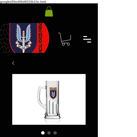
googled30e496d9033b10e.html