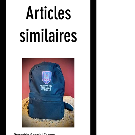
opérateurs SF, le course de
Articles
qualification ou le Q-Course. La
malédiction devient apparente une
fois que vous avez goûté la bière.
similaires
- Verre de 0,30 L (contenance 37
cl)
- Hauteur 180mm
- Diamètre 71mm
- Fabricant Rastal Classic Tankard
Les verres ne sont vendus que par
set de 6.