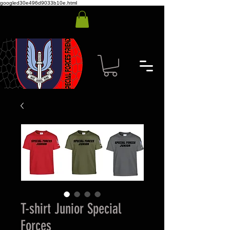
googled30e496d9033b10e.html
T-shirt Junior Special
Forces