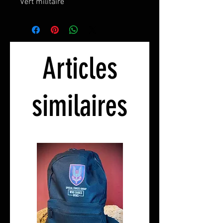
Vert militaire
Rouge
Charbon
Disponible en:
Articles
S
: 5 à 6 ans
M: 7 à 8 ans
L
: 9 à 11 ans
similaires
100 % coton pré-rétréci. Maillot
simple. Bande de cou. Une
encolure ronde terminée par une
bordure 2 couches en 1x1 avec
élasthanne. Coupe tubulaire
spacieuse. Finition double
couture.